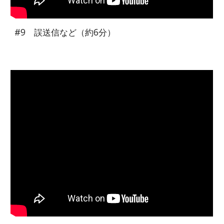
#
9
誤送信など
（約
6
分）