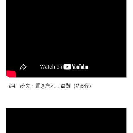
#4 紛失・置き忘れ，盗難
（約8分）