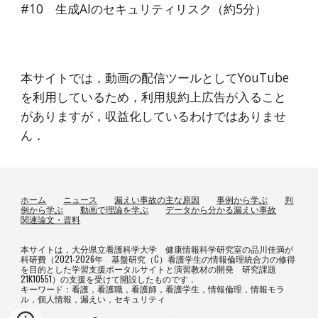
#
10
生成AIのセキュリティリスク
（約
5
分）
本サイトでは，動画の配信ツールとしてYouTube
を利用しているため，利用規約上広告が入ること
がありますが，収益化しているわけではありませ
ん．
ホーム
ニュース
漏えい事故の主な原因
事例から学ぶ
判
例から学ぶ
動画で理論を学ぶ
データから分かる漏えい事故
関連論文・資料
本サイトは，大分県立看護科学大学 健康情報科学研究室の品川佳満が
科研費（2021-2026年 基盤研究（C）看護学生の情報倫理統合力の修得
を目的とした学習支援ポータルサイトと演習教材の開発 研究課題
21K10551）の支援を受けて開設したものです．
キーワード：看護，看護職，看護師，看護学生，情報倫理，情報モラ
ル，個人情報，漏えい，セキュリティ