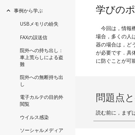
学びの
事例から学ぶ
USBメモリの紛失
今回は，情報
場合，多くの人
FAXの誤送信
器の場合は，ど
院外への持ち出し：
が必要です．具
車上荒らしによる盗
に防ぐことが可
難
院外への無断持ち出
し
問題点
電子カルテの目的外
閲覧
読む前に，まず
ウイルス感染
ソーシャルメディア