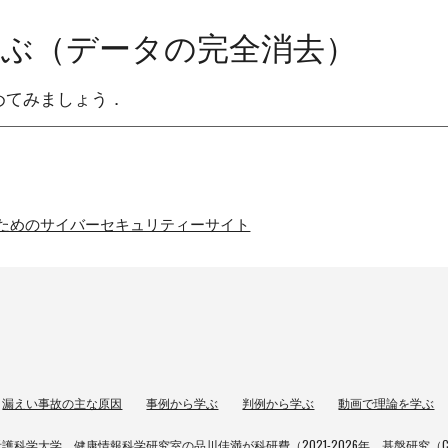
学ぶ（
データの完全消去
）
めてみましょう．
ためのサイバーセキュリティーサイト
漏えい事故の主な原因
事例から学ぶ
判例から学ぶ
動画で理論を学ぶ
護科学大学 健康情報科学研究室の品川佳満が科研費（2021-2026年 基盤研究