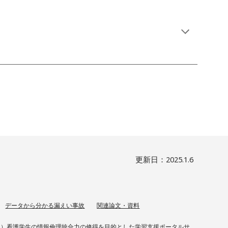
更新日：2025.1.
6
データから分かる漏えい事故
関連論文・資料
（C）看護学生の情報倫理統合力の修得を目的とした学習支援ポータルサ