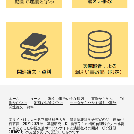
ホーム
ニュース
漏えい事故の主な原因
事例から学ぶ
判
例から学ぶ
動画で理論を学ぶ
データから分かる漏えい事故
関連論文・資料
本サイトは，大分県立看護科学大学 健康情報科学研究室の品川佳満が
科研費（2021-2026年 基盤研究（C）看護学生の情報倫理統合力の修得
を目的とした学習支援ポータルサイトと演習教材の開発 研究課題
21K10551）の支援を受けて開設したものです．