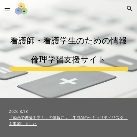
Skip to main content
Skip to navigation
看護師・看護学生のための情報
倫理学習支援サイト
202
6
.
3
.
13
「動画で理論を学ぶ」の情報に，「生成AIのセキュリティリスク」
を追加しました